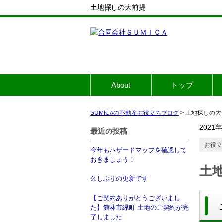
土地探しの大前提
About
トップ
SUMICAの不動産お役立ちブログ
>
土地探しの大
2021
最近の投稿
お役立
今年もハザードマップを確認して
おきましょう！
土
久しぶりの更新です
【ご契約ありがとうございまし
た】館林市緑町 土地のご契約が完
了しました