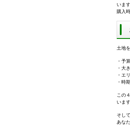
いま
購入
土地
・予
・大
・エ
・時
この
いま
そして
あな