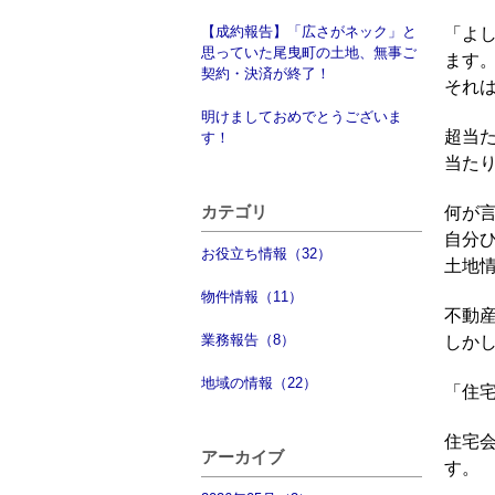
【成約報告】「広さがネック」と
「よ
思っていた尾曳町の土地、無事ご
ます
契約・決済が終了！
それ
明けましておめでとうございま
超当
す！
当た
カテゴリ
何が
自分
お役立ち情報（32）
土地
物件情報（11）
不動
業務報告（8）
しか
地域の情報（22）
「住
住宅
アーカイブ
す。