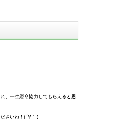
われ、一生懸命協力してもらえると思
いね！( ´∀｀ )