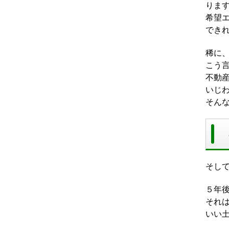
りま
希望
でき
稀に
こう
不動
いじ
そん
そし
５年
それ
いい