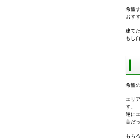
希望
おす
建て
もし
希望
エリ
す。
逆に
音だ
もち