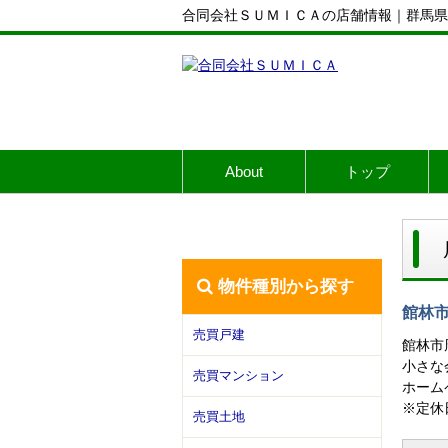
合同会社ＳＵＭＩＣＡの店舗情報｜群馬県
About
トップ
物件種別から探す
館林市
売買戸建
館林市
小さな
売買マンション
ホーム
※定休
売買土地