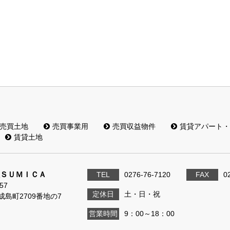
売買土地
売買事業用
売買収益物件
賃貸アパート・
賃貸土地
ＳＵＭＩＣＡ
TEL
0276-76-7120
FAX
0
57
定休日
土・日・祝
島町2709番地の7
営業時間
9：00～18：00