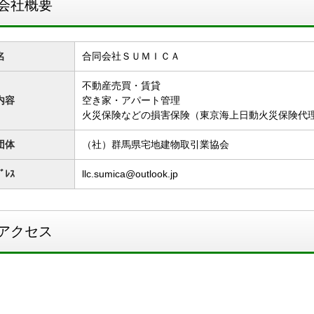
会社概要
名
合同会社ＳＵＭＩＣＡ
不動産売買・賃貸
内容
空き家・アパート管理
火災保険などの損害保険（東京海上日動火災保険代
団体
（社）群馬県宅地建物取引業協会
ﾞﾚｽ
llc.sumica@outlook.jp
アクセス