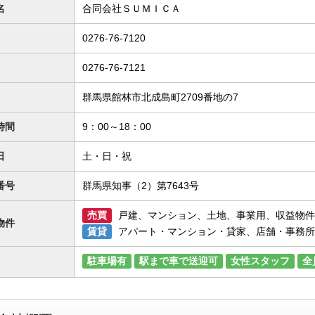
名
合同会社ＳＵＭＩＣＡ
0276-76-7120
0276-76-7121
群馬県館林市北成島町2709番地の7
時間
9：00～18：00
日
土・日・祝
番号
群馬県知事（2）第7643号
売買
戸建、マンション、土地、事業用、収益物件
物件
賃貸
アパート・マンション・貸家、店舗・事務所
駐車場有
駅まで車で送迎可
女性スタッフ
全