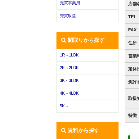
売買事業用
店舗
売買収益
TEL
FAX
間取りから探す
住所
1R～1LDK
営業
2K～2LDK
定休
3K～3LDK
免許
4K～4LDK
取扱
5K～
特徴
賃料から探す