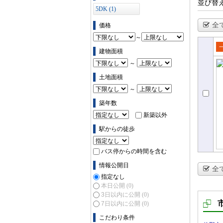
並び替
5DK (1)
全
価格
～
建物面積
売
～
て
土地面積
～
築年数
新築以外
駅からの徒歩
バス停からの時間を含む
情報公開日
全
指定なし
本日公開
(0)
3日以内に公開
(0)
7日以内に公開
(0)
こだわり条件