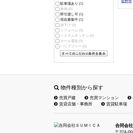
佐野市
駐車場あり
(1)
角地
(0)
即引渡し可
(1)
現在募集中
(1)
値下げ
(0)
リフォーム
(0)
システムキッチン
(0)
オール電化
(0)
バリアフリー
(0)
すべてのこだわり条件を見る
物件種別から探す
売買戸建
売買マンション
賃貸店舗・事務所
賃貸駐車場
合同会社
〒374-00