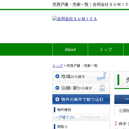
売買戸建・売家一覧｜合同会社ＳＵＭＩＣ
About
トップ
トップ
>
売買戸建・売家一覧
地域から探す
沿線・駅から探す
一覧で
物件の条件で絞り込む
物件種別
公開
一戸建て (1)
テラスハウ
1
ス (0)
件中 
間取り