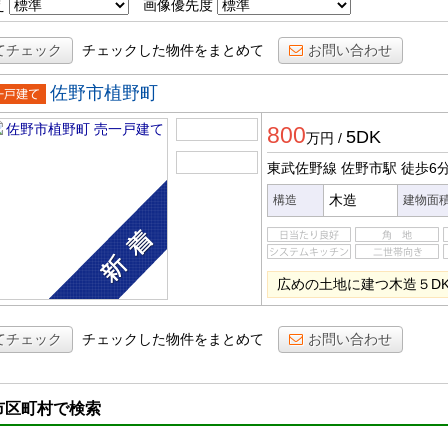
え
画像優先度
てチェック
チェックした物件をまとめて
お問い合わせ
佐野市植野町
一戸建
800
5DK
万円
/
東武佐野線 佐野市駅
徒歩6
木造
構造
建物面
広めの土地に建つ木造５D
てチェック
チェックした物件をまとめて
お問い合わせ
市区町村で検索