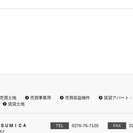
売買土地
売買事業用
売買収益物件
賃貸アパート・
賃貸土地
ＳＵＭＩＣＡ
TEL
0276-76-7120
FAX
0
57