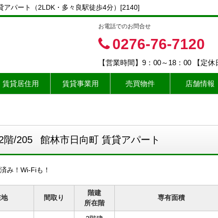
パート（2LDK・多々良駅徒歩4分）[2140]
お電話でのお問合せ
0276-76-7120
【営業時間】9：00～18：00 【定
賃貸居住用
賃貸事業用
売買物件
店舗情報
2階/205
館林市日向町 賃貸アパート
み！Wi-Fiも！
階建
在地
間取り
専有面積
所在階