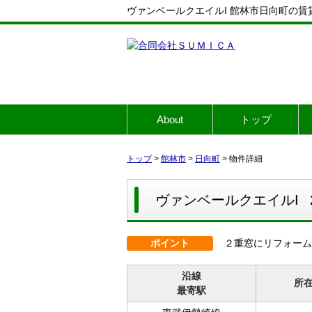
ヴァンベールクエイルI 館林市日向町の賃貸ア
About
トップ
トップ
>
館林市
>
日向町
>
物件詳細
ヴァンベールクエイルI
ポイント
２重窓にリフォーム済
沿線
所
最寄駅