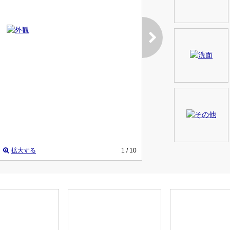
拡大する
1
/ 10