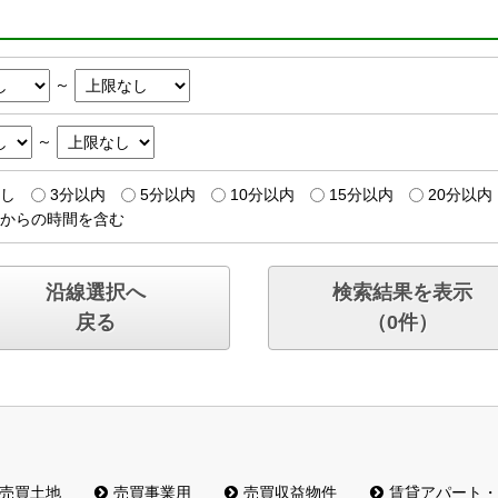
～
～
し
3分以内
5分以内
10分以内
15分以内
20分以内
からの時間を含む
沿線選択へ
検索結果を表示
戻る
（
0
件）
売買土地
売買事業用
売買収益物件
賃貸アパート・